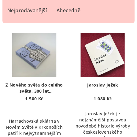
z
e
Nejprodávanější
Abecedně
n
í
V
p
ý
r
p
o
i
d
s
u
p
k
r
t
Z Nového světa do celého
Jaroslav Ježek
o
světa, 300 let
ů
harrachovského skla |
d
1 500 Kč
1 080 Kč
From Neuwelt to the
u
whole World, 300 years of
Jaroslav Ježek je
k
Harrach glass
nejznámější postavou
Harrachovská sklárna v
t
novodobé historie výroby
Novém Světě v Krkonoších
československého
ů
patří k nejvýznamnějším