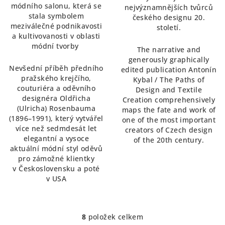
módního salonu, která se
nejvýznamnějších tvůrců
stala symbolem
českého designu 20.
meziválečné podnikavosti
století.
a kultivovanosti v oblasti
módní tvorby
The narrative and
generously graphically
Nevšední příběh předního
edited publication Antonín
pražského krejčího,
Kybal / The Paths of
couturiéra a oděvního
Design and Textile
designéra Oldřicha
Creation comprehensively
(Ulricha) Rosenbauma
maps the fate and work of
(1896–1991), který vytvářel
one of the most important
více než sedmdesát let
creators of Czech design
elegantní a vysoce
of the 20th century.
aktuální módní styl oděvů
pro zámožné klientky
v Československu a poté
v USA
8
položek celkem
O