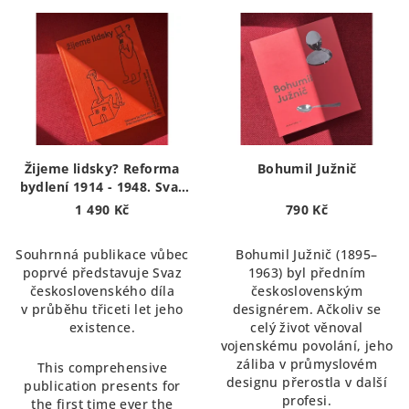
Žijeme lidsky? Reforma
Bohumil Južnič
bydlení 1914 - 1948. Svaz
československého díla |
1 490 Kč
790 Kč
Do we live humanly?
Housing reform 1914 -
Souhrnná publikace vůbec
Bohumil Južnič (1895–
1948. The Czechoslovak
poprvé představuje Svaz
1963) byl předním
Werkbund.
československého díla
československým
v průběhu třiceti let jeho
designérem. Ačkoliv se
existence.
celý život věnoval
vojenskému povolání, jeho
záliba v průmyslovém
This comprehensive
designu přerostla v další
publication presents for
profesi.
the first time ever the