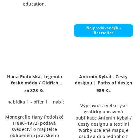
education.
Nejprodávanější -
Bestseller
Hana Podolská, Legenda
Antonín Kybal - Cesty
české módy / Oldřich
designu | Paths of design
Rosenbaum-Oldric Royce.
828 Kč
989 Kč
od
Život s módou v Praze a
New Yorku
nabídka 1 - offer 1
nabídka 2 - offer 2
Výpravná a velkoryse
graficky upravená
Monografie Hany Podolské
publikace Antonín Kybal /
(1880–1972) podává
Cesty designu a textilní
svědectví o majitelce
tvorby uceleně mapuje
oblíbeného pražského
osudy a dílo jednoho z