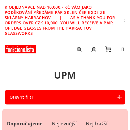
Přejít
K OBJEDNÁVCE NAD 10.000,- KČ VÁM JAKO
na
PODĚKOVÁNÍ PŘEDÁME PÁR SKLENIČEK EGDE ZE
obsah
SKLÁRNY HARRACHOV ---|||--- AS A THANK-YOU FOR
ORDERS OVER CZK 10,000, YOU WILL RECEIVE A PAIR
OF EDGE GLASSES FROM THE HARRACHOV
GLASSWORKS
Nákupn
Hledat
Přihlášení
UPM
košík
Otevřít filtr
Ř
a
Doporučujeme
Nejlevnější
Nejdražší