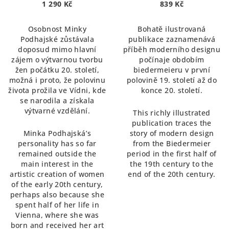
1 290 Kč
839 Kč
Osobnost Minky
Bohatě ilustrovaná
Podhajské zůstávala
publikace zaznamenává
doposud mimo hlavní
příběh moderního designu
zájem o výtvarnou tvorbu
počínaje obdobím
žen počátku 20. století,
biedermeieru v první
možná i proto, že polovinu
polovině 19. století až do
života prožila ve Vídni, kde
konce 20. století.
se narodila a získala
výtvarné vzdělání.
This richly illustrated
publication traces the
Minka Podhajská’s
story of modern design
personality has so far
from the Biedermeier
remained outside the
period in the first half of
main interest in the
the 19th century to the
artistic creation of women
end of the 20th century.
of the early 20th century,
perhaps also because she
spent half of her life in
Vienna, where she was
born and received her art