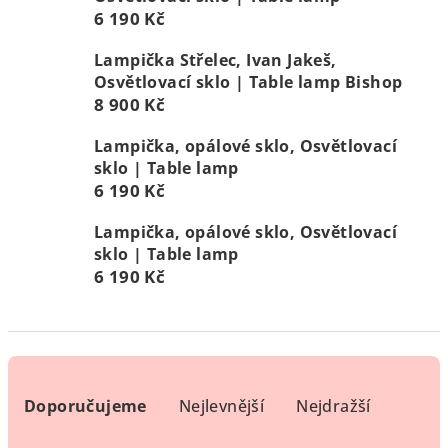
6 190 Kč
Lampička Střelec, Ivan Jakeš,
Osvětlovací sklo | Table lamp Bishop
8 900 Kč
Lampička, opálové sklo, Osvětlovací
sklo | Table lamp
6 190 Kč
Lampička, opálové sklo, Osvětlovací
sklo | Table lamp
6 190 Kč
Ř
a
Doporučujeme
Nejlevnější
Nejdražší
z