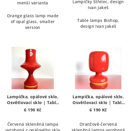
t
Lampičky Střelec, design
menší varianta
Ivan Jakeš
ů
Orange glass lamp made
Table lamps Bishop,
of opal glass, smaller
design Ivan Jakeš
version
Lampička, opálové sklo,
Lampička, opálové sklo,
Osvětlovací sklo | Table
Osvětlovací sklo | Table
lamp
lamp
6 190 Kč
6 190 Kč
Červená skleněná lampa
Oranžově-červená
vyrobená z opálového skla
skleněná lampa vyrobená