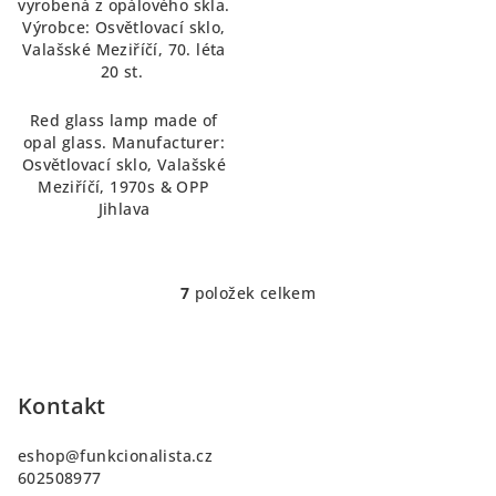
vyrobená z opálového skla.
Výrobce: Osvětlovací sklo,
Valašské Meziříčí, 70. léta
20 st.
Red glass lamp made of
opal glass. Manufacturer:
Osvětlovací sklo, Valašské
Meziříčí, 1970s & OPP
Jihlava
7
položek celkem
O
v
Z
l
á
á
p
Kontakt
d
a
a
c
eshop
@
funkcionalista.cz
t
602508977
í