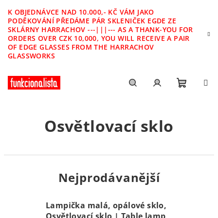
Přejít
K OBJEDNÁVCE NAD 10.000,- KČ VÁM JAKO
na
PODĚKOVÁNÍ PŘEDÁME PÁR SKLENIČEK EGDE ZE
obsah
SKLÁRNY HARRACHOV ---|||--- AS A THANK-YOU FOR
ORDERS OVER CZK 10,000, YOU WILL RECEIVE A PAIR
OF EDGE GLASSES FROM THE HARRACHOV
GLASSWORKS
Nákupn
Hledat
Přihlášení
Osvětlovací sklo
košík
Nejprodávanější
Lampička malá, opálové sklo,
Osvětlovací sklo | Table lamp