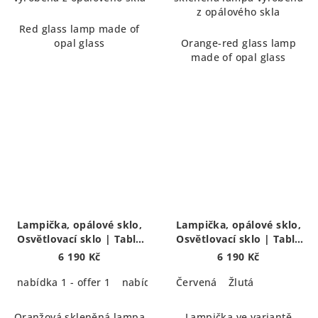
z opálového skla
Red glass lamp made of
opal glass
Orange-red glass lamp
made of opal glass
Lampička, opálové sklo,
Lampička, opálové sklo,
Osvětlovací sklo | Table
Osvětlovací sklo | Table
lamp
lamp
6 190 Kč
6 190 Kč
nabídka 1 - offer 1
nabídka 2 - offer 2
Červená
Žlutá
Oranžová skleněná lampa
Lampička ve variantě