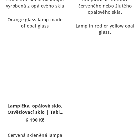
vyrobená z opálového skla
červeného nebo žlutého
opálového skla.
Orange glass lamp made
of opal glass
Lamp in red or yellow opal
glass.
Lampička, opálové sklo,
Osvětlovací sklo | Table
lamp
6 190 Kč
Červená skleněná lampa