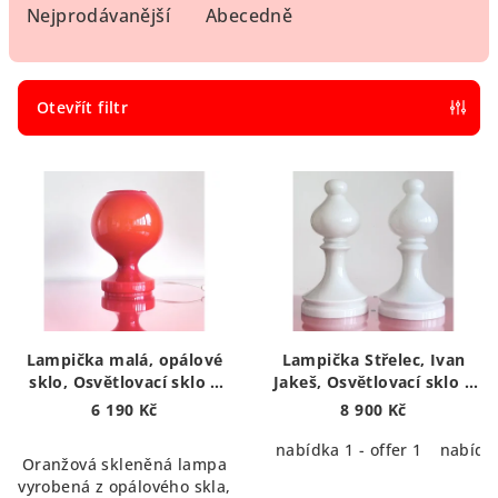
e
Nejprodávanější
Abecedně
n
í
p
Otevřít filtr
r
V
o
ý
d
p
u
i
k
s
t
p
ů
r
Lampička malá, opálové
Lampička Střelec, Ivan
o
sklo, Osvětlovací sklo |
Jakeš, Osvětlovací sklo |
Table lamp
Table lamp Bishop
d
6 190 Kč
8 900 Kč
u
nabídka 1 - offer 1
nabídka
Oranžová skleněná lampa
k
vyrobená z opálového skla,