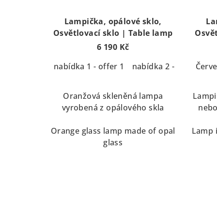
Lampička, opálové sklo,
La
Osvětlovací sklo | Table lamp
Osvět
6 190 Kč
nabídka 1 - offer 1
nabídka 2 - offer 2
Červ
Oranžová skleněná lampa
Lampi
vyrobená z opálového skla
nebo
Orange glass lamp made of opal
Lamp i
glass