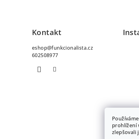
Z
á
Kontakt
Ins
p
a
eshop
@
funkcionalista.cz
t
602508977
í
Používáme
prohlížení
zlepšovali