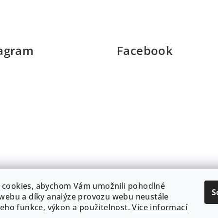
v
l
á
tagram
Facebook
d
a
c
í
p
r
v
k
y
v
ý
 cookies, abychom Vám umožnili pohodlné
S
 webu a díky analýze provozu webu neustále
p
 jeho funkce, výkon a použitelnost.
Více informací
Sledovat na Instagramu
i