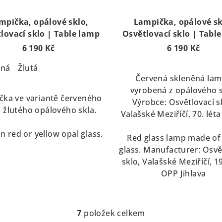
mpička, opálové sklo,
Lampička, opálové sk
lovací sklo | Table lamp
Osvětlovací sklo | Tabl
6 190 Kč
6 190 Kč
ená
Žlutá
Červená skleněná la
vyrobená z opálového s
čka ve variantě červeného
Výrobce: Osvětlovací s
 žlutého opálového skla.
Valašské Meziříčí, 70. léta
n red or yellow opal glass.
Red glass lamp made of
glass. Manufacturer: Osvě
sklo, Valašské Meziříčí, 
OPP Jihlava
7
položek celkem
O