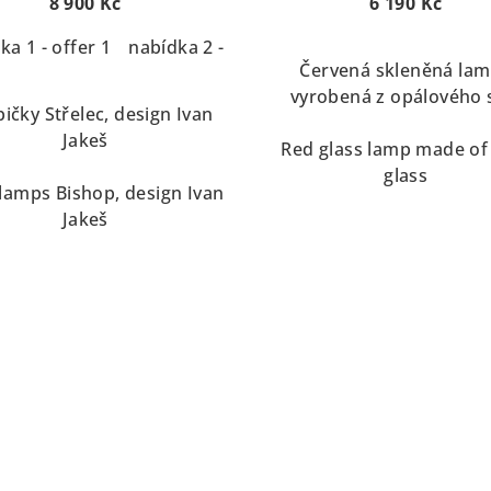
8 900 Kč
6 190 Kč
ka 1 - offer 1
nabídka 2 - offer 2
Červená skleněná la
vyrobená z opálového 
ičky Střelec, design Ivan
Jakeš
Red glass lamp made of
glass
 lamps Bishop, design Ivan
Jakeš