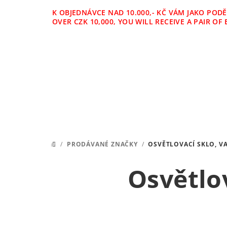
Přejít
K OBJEDNÁVCE NAD 10.000,- KČ VÁM JAKO POD
na
OVER CZK 10,000, YOU WILL RECEIVE A PAIR 
obsah
/
PRODÁVANÉ ZNAČKY
/
OSVĚTLOVACÍ SKLO, VA
DOMŮ
Osvětlov