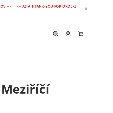
V ---|||--- AS A THANK-YOU FOR ORDERS
Hledat
Přihlášení
Nákupní
košík
 Meziříčí