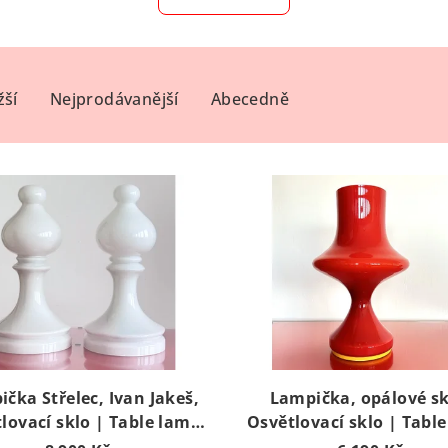
žší
Nejprodávanější
Abecedně
čka Střelec, Ivan Jakeš,
Lampička, opálové sk
lovací sklo | Table lamp
Osvětlovací sklo | Tabl
Bishop