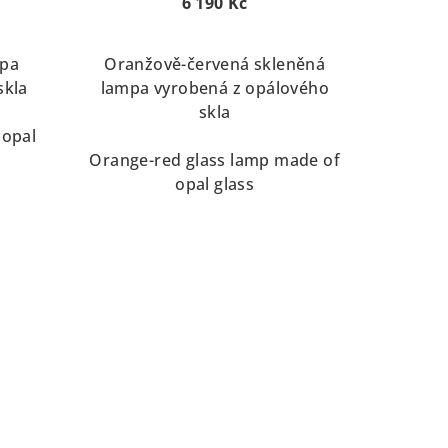
6 190 Kč
mpa
Oranžově-červená skleněná
skla
lampa vyrobená z opálového
skla
 opal
Orange-red glass lamp made of
opal glass