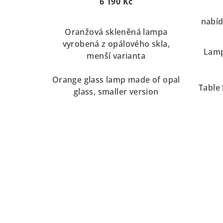
u
6 190 Kč
d
k
nabíd
u
Oranžová skleněná lampa
t
vyrobená z opálového skla,
k
Lamp
ů
menší varianta
t
Orange glass lamp made of opal
ů
Table
glass, smaller version