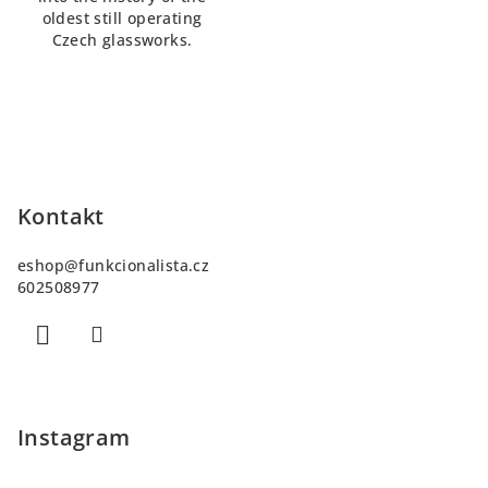
oldest still operating
Czech glassworks.
Z
á
p
Kontakt
a
eshop
@
funkcionalista.cz
t
602508977
í
Instagram