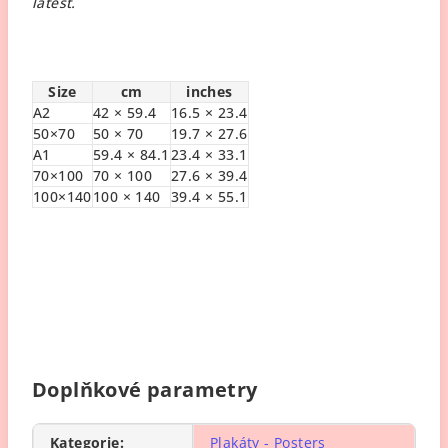
latest.
Size
cm
inches
A2
42 × 59.4
16.5 × 23.4
50×70
50 × 70
19.7 × 27.6
A1
59.4 × 84.1
23.4 × 33.1
70×100
70 × 100
27.6 × 39.4
100×140
100 × 140
39.4 × 55.1
Doplňkové parametry
Kategorie
:
Plakáty - Posters