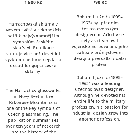
harrachovského skla |
1 500 Kč
790 Kč
From Neuwelt to the
whole World, 300 years of
Bohumil Južnič (1895–
Harrach glass
1963) byl předním
Harrachovská sklárna v
československým
Novém Světě v Krkonoších
designérem. Ačkoliv se
patří k nejvýznamnějším
celý život věnoval
symbolům českého
vojenskému povolání, jeho
sklářství. Publikace
záliba v průmyslovém
shrnuje více než deset let
designu přerostla v další
výzkumu historie nejstarší
profesi.
dosud fungující české
sklárny.
Bohumil Južnič (1895–
1963) was a leading
Czechoslovak designer.
The Harrachov glassworks
Although he devoted his
in Nový Svět in the
entire life to the military
Krkonoše Mountains is
profession, his passion for
one of the key symbols of
industrial design grew into
Czech glassmaking. The
another profession.
publication summarises
over ten years of research
into the history of the