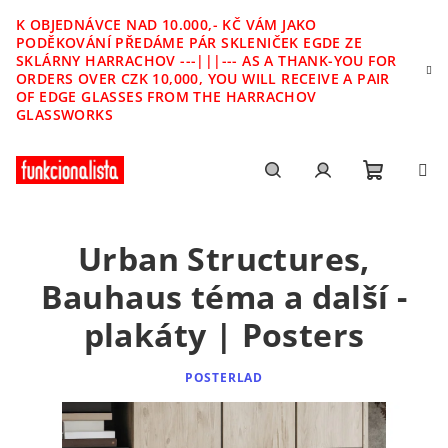
Přejít
K OBJEDNÁVCE NAD 10.000,- KČ VÁM JAKO
na
PODĚKOVÁNÍ PŘEDÁME PÁR SKLENIČEK EGDE ZE
obsah
SKLÁRNY HARRACHOV ---|||--- AS A THANK-YOU FOR
ORDERS OVER CZK 10,000, YOU WILL RECEIVE A PAIR
OF EDGE GLASSES FROM THE HARRACHOV
GLASSWORKS
Nákupn
Hledat
Přihlášení
Urban Structures,
košík
Bauhaus téma a další -
plakáty | Posters
POSTERLAD