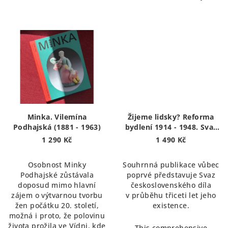
Minka. Vilemína
Žijeme lidsky? Reforma
Podhajská (1881 - 1963)
bydlení 1914 - 1948. Svaz
československého díla |
1 290 Kč
1 490 Kč
Do we live humanly?
Housing reform 1914 -
Osobnost Minky
Souhrnná publikace vůbec
1948. The Czechoslovak
Podhajské zůstávala
poprvé představuje Svaz
Werkbund.
doposud mimo hlavní
československého díla
zájem o výtvarnou tvorbu
v průběhu třiceti let jeho
žen počátku 20. století,
existence.
možná i proto, že polovinu
života prožila ve Vídni, kde
This comprehensive