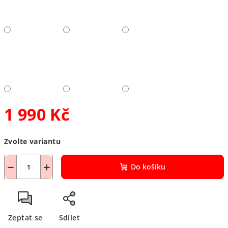
1 990 Kč
Měrná
Zvolte variantu
cena:
−
+
Do košíku
Zeptat se
Sdílet