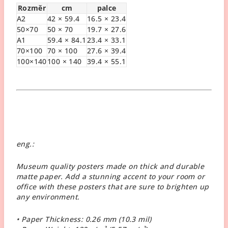
Rozměr
cm
palce
A2
42 × 59.4
16.5 × 23.4
50×70
50 × 70
19.7 × 27.6
A1
59.4 × 84.1
23.4 × 33.1
70×100
70 × 100
27.6 × 39.4
100×140
100 × 140
39.4 × 55.1
eng.:
Museum quality posters made on thick and durable
matte paper. Add a stunning accent to your room or
office with these posters that are sure to brighten up
any environment.
• Paper Thickness: 0.26 mm (10.3 mil)