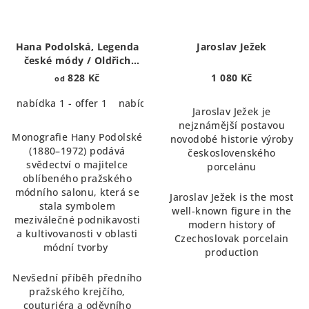
Hana Podolská, Legenda
Jaroslav Ježek
české módy / Oldřich
Rosenbaum-Oldric Royce.
828 Kč
1 080 Kč
od
Život s módou v Praze a
New Yorku
nabídka 1 - offer 1
nabídka 2 - offer 2
Jaroslav Ježek je
nejznámější postavou
Monografie Hany Podolské
novodobé historie výroby
(1880–1972) podává
československého
svědectví o majitelce
porcelánu
oblíbeného pražského
módního salonu, která se
Jaroslav Ježek is the most
stala symbolem
well-known figure in the
meziválečné podnikavosti
modern history of
a kultivovanosti v oblasti
Czechoslovak porcelain
módní tvorby
production
Nevšední příběh předního
pražského krejčího,
couturiéra a oděvního