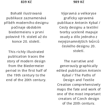
839 Kč
989 Kč
Bohatě ilustrovaná
Výpravná a velkoryse
publikace zaznamenává
graficky upravená
příběh moderního designu
publikace Antonín Kybal /
počínaje obdobím
Cesty designu a textilní
biedermeieru v první
tvorby uceleně mapuje
polovině 19. století až do
osudy a dílo jednoho z
konce 20. století.
nejvýznamnějších tvůrců
českého designu 20.
století.
This richly illustrated
publication traces the
story of modern design
The narrative and
from the Biedermeier
generously graphically
period in the first half of
edited publication Antonín
the 19th century to the
Kybal / The Paths of
end of the 20th century.
Design and Textile
Creation comprehensively
maps the fate and work of
one of the most important
creators of Czech design
of the 20th century.