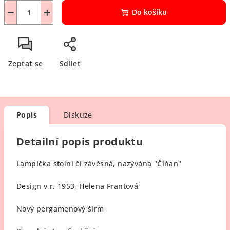
−
+
Do košíku
Zeptat se
Sdílet
Popis
Diskuze
Detailní popis produktu
Lampička stolní či závěsná, nazývána "Číňan"
Design v r. 1953, Helena Frantová
Nový pergamenový širm