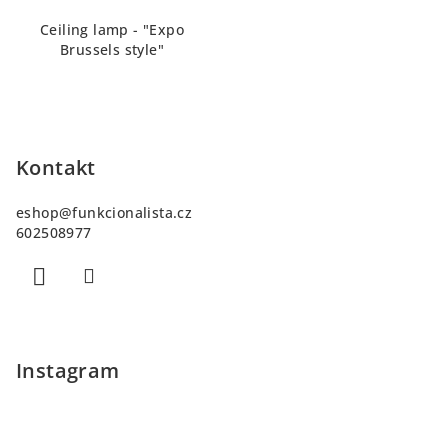
Ceiling lamp - "Expo
Brussels style"
Z
á
p
Kontakt
a
eshop
@
funkcionalista.cz
t
602508977
í
Instagram