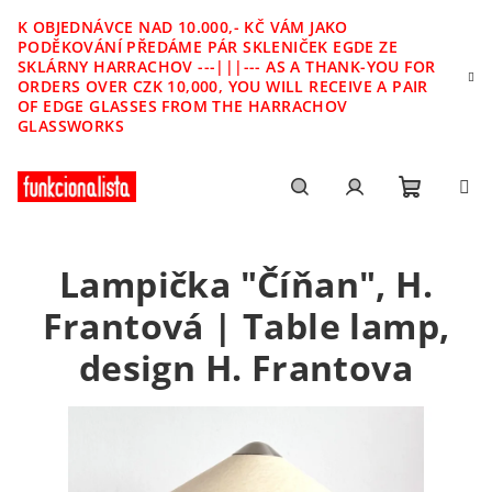
Přejít
K OBJEDNÁVCE NAD 10.000,- KČ VÁM JAKO
na
PODĚKOVÁNÍ PŘEDÁME PÁR SKLENIČEK EGDE ZE
obsah
SKLÁRNY HARRACHOV ---|||--- AS A THANK-YOU FOR
ORDERS OVER CZK 10,000, YOU WILL RECEIVE A PAIR
OF EDGE GLASSES FROM THE HARRACHOV
GLASSWORKS
Nákupn
Hledat
Přihlášení
Lampička "Číňan", H.
košík
Frantová | Table lamp,
design H. Frantova