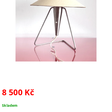
8 500 Kč
Měrná
Skladem
cena: