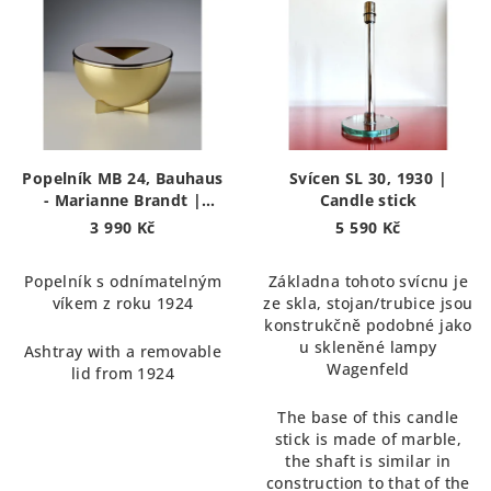
Popelník MB 24, Bauhaus
Svícen SL 30, 1930 |
- Marianne Brandt |
Candle stick
Ashtray
3 990 Kč
5 590 Kč
Popelník s odnímatelným
Základna tohoto svícnu je
víkem z roku 1924
ze skla, stojan/trubice jsou
konstrukčně podobné jako
u skleněné lampy
Ashtray with a removable
Wagenfeld
lid from 1924
The base of this candle
stick is made of marble,
the shaft is similar in
construction to that of the