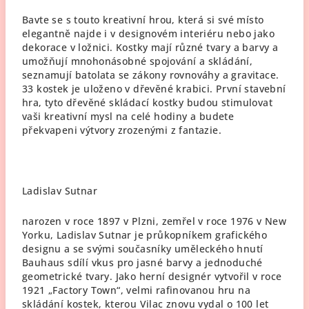
Bavte se s touto kreativní hrou, která si své místo
elegantně najde i v designovém interiéru nebo jako
dekorace v ložnici. Kostky mají různé tvary a barvy a
umožňují mnohonásobné spojování a skládání,
seznamují batolata se zákony rovnováhy a gravitace.
33 kostek je uloženo v dřevěné krabici. První stavební
hra, tyto dřevěné skládací kostky budou stimulovat
vaši kreativní mysl na celé hodiny a budete
překvapeni výtvory zrozenými z fantazie.
Ladislav Sutnar
narozen v roce 1897 v Plzni, zemřel v roce 1976 v New
Yorku, Ladislav Sutnar je průkopníkem grafického
designu a se svými současníky uměleckého hnutí
Bauhaus sdílí vkus pro jasné barvy a jednoduché
geometrické tvary. Jako herní designér vytvořil v roce
1921 „Factory Town“, velmi rafinovanou hru na
skládání kostek, kterou Vilac znovu vydal o 100 let