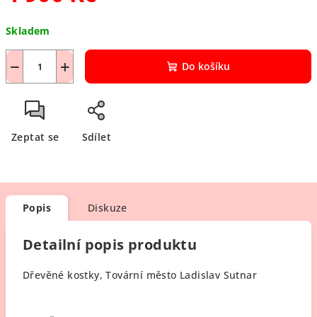
Měrná
Skladem
cena:
−
+
Do košíku
Zeptat se
Sdílet
Popis
Diskuze
Detailní popis produktu
Dřevěné kostky, Tovární město Ladislav Sutnar