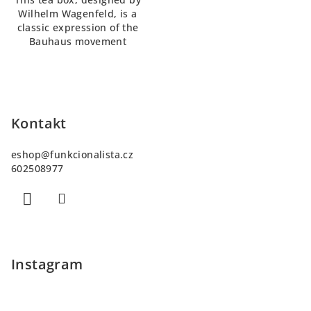
Wilhelm Wagenfeld, is a
classic expression of the
Bauhaus movement
Z
á
p
Kontakt
a
eshop
@
funkcionalista.cz
t
602508977
í
Instagram