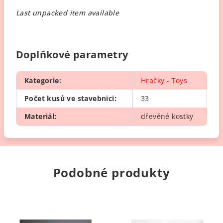
Last unpacked item available
Doplňkové parametry
Kategorie
:
Hračky - Toys
Počet kusů ve stavebnici
:
33
Materiál
:
dřevěné kostky
Podobné produkty