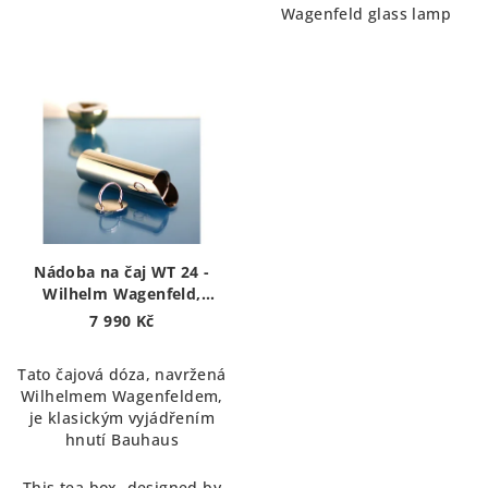
Wagenfeld glass lamp
Nádoba na čaj WT 24 -
Wilhelm Wagenfeld,
Bauhaus | Tea box
7 990 Kč
Tato čajová dóza, navržená
Wilhelmem Wagenfeldem,
je klasickým vyjádřením
hnutí Bauhaus
This tea box, designed by