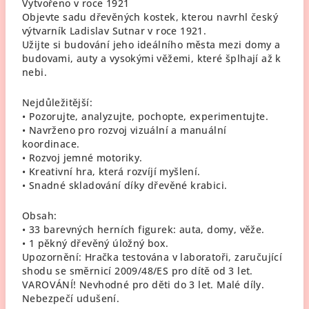
Vytvořeno v roce 1921
Objevte sadu dřevěných kostek, kterou navrhl český
výtvarník Ladislav Sutnar v roce 1921.
Užijte si budování jeho ideálního města mezi domy a
budovami, auty a vysokými věžemi, které šplhají až k
nebi.
Nejdůležitější:
• Pozorujte, analyzujte, pochopte, experimentujte.
• Navrženo pro rozvoj vizuální a manuální
koordinace.
• Rozvoj jemné motoriky.
• Kreativní hra, která rozvíjí myšlení.
• Snadné skladování díky dřevěné krabici.
Obsah:
• 33 barevných herních figurek: auta, domy, věže.
• 1 pěkný dřevěný úložný box.
Upozornění: Hračka testována v laboratoři, zaručující
shodu se směrnicí 2009/48/ES pro dítě od 3 let.
VAROVÁNÍ! Nevhodné pro děti do 3 let. Malé díly.
Nebezpečí udušení.