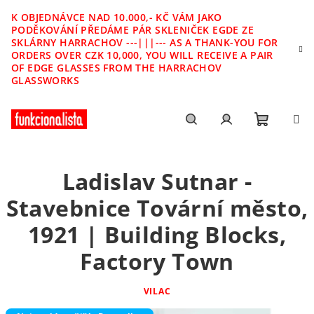
Přejít
K OBJEDNÁVCE NAD 10.000,- KČ VÁM JAKO
na
PODĚKOVÁNÍ PŘEDÁME PÁR SKLENIČEK EGDE ZE
obsah
SKLÁRNY HARRACHOV ---|||--- AS A THANK-YOU FOR
ORDERS OVER CZK 10,000, YOU WILL RECEIVE A PAIR
OF EDGE GLASSES FROM THE HARRACHOV
GLASSWORKS
Nákupn
Hledat
Přihlášení
Ladislav Sutnar -
košík
Stavebnice Tovární město,
1921 | Building Blocks,
Factory Town
VILAC