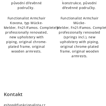
původní dřevěnné
konstrukce, původní
područky.
dřevěnné područky.
Functionalist Armchair
Functionalist Armchair
Kovona, typ Mücke-
Mücke-
Melder, Fn21/Famos. Completely
Melder, Fn21/Famos. Complet
professionally renovated,
professionally renovated
new upholstery with
(springs incl.), new
piping, original chrome-
upholstery with piping,
plated frame, original
original chrome-plated
wooden armrests.
frame, original wooden
armrests.
Z
á
p
Kontakt
a
eshop
@
funkcionalista.cz