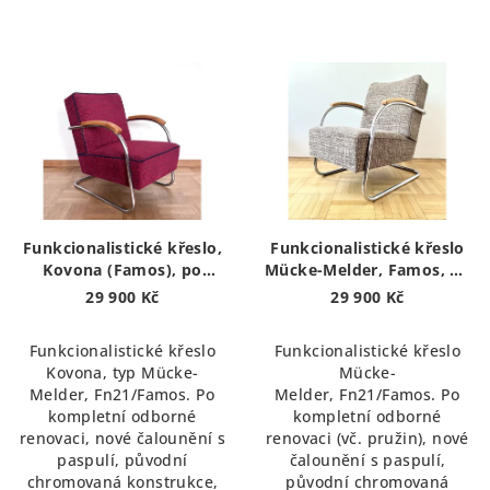
Funkcionalistické křeslo,
Funkcionalistické křeslo
Kovona (Famos), po
Mücke-Melder, Famos, po
renovaci | Functionalist
renovaci | Functionalist
29 900 Kč
29 900 Kč
armchair, restored
armchair, restored
Funkcionalistické křeslo
Funkcionalistické křeslo
Kovona, typ Mücke-
Mücke-
Melder, Fn21/Famos. Po
Melder, Fn21/Famos. Po
kompletní odborné
kompletní odborné
renovaci, nové čalounění s
renovaci (vč. pružin), nové
paspulí, původní
čalounění s paspulí,
chromovaná konstrukce,
původní chromovaná