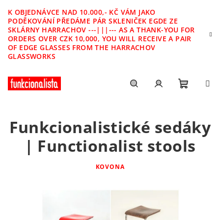
Přejít
K OBJEDNÁVCE NAD 10.000,- KČ VÁM JAKO
na
PODĚKOVÁNÍ PŘEDÁME PÁR SKLENIČEK EGDE ZE
obsah
SKLÁRNY HARRACHOV ---|||--- AS A THANK-YOU FOR
ORDERS OVER CZK 10,000, YOU WILL RECEIVE A PAIR
OF EDGE GLASSES FROM THE HARRACHOV
GLASSWORKS
Nákupn
Hledat
Přihlášení
Funkcionalistické sedáky
košík
| Functionalist stools
KOVONA