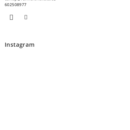
t
602508977
í
Instagram