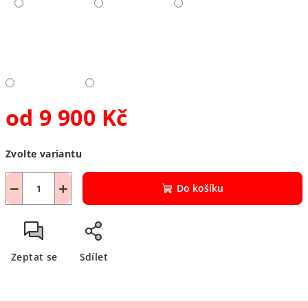
od
9 900 Kč
Měrná
Zvolte variantu
cena:
−
+
Do košíku
Zeptat se
Sdílet