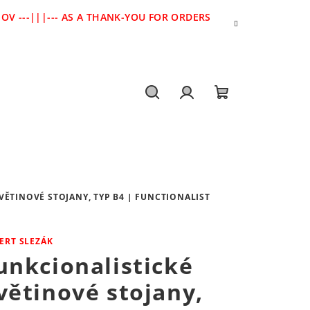
V ---|||--- AS A THANK-YOU FOR ORDERS
Hledat
Přihlášení
Nákupní
košík
VĚTINOVÉ STOJANY, TYP B4 | FUNCTIONALIST
ERT SLEZÁK
unkcionalistické
větinové stojany,