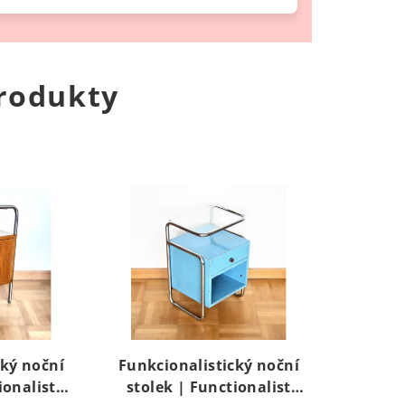
rodukty
cký noční
Funkcionalistický noční
ionalist
stolek | Functionalist