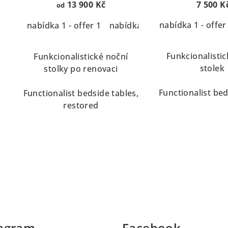
Functionalist night stands
bedside t
13 900 Kč
7 500 K
od
nabídka 1 - offer
nabídka 1 - offer 1
nabídka 2 - offer 2
Funkcionalistic
Funkcionalistické noční
stolek
stolky po renovaci
Functionalist bed
Functionalist bedside tables,
restored
tagram
Facebook