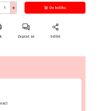
+
Do košíku
sk
Zeptat se
Sdílet
vaci