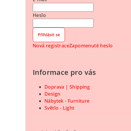
t
r
Heslo
a
Přihlásit se
n
Nová registrace
Zapomenuté heslo
n
í
Informace pro vás
p
a
Doprava | Shipping
n
Design
Nábytek - Furniture
e
Světlo - Light
l