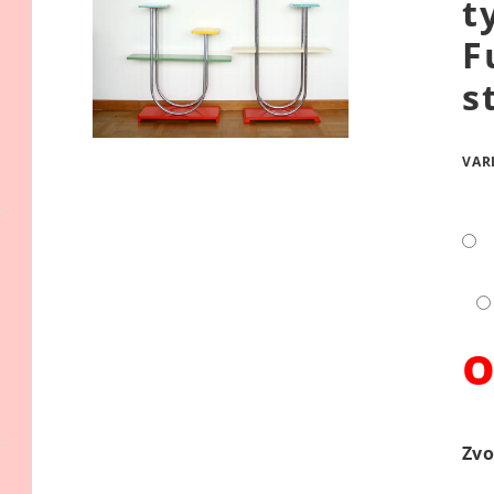
t
F
s
VAR
Mě
cen
Zvo