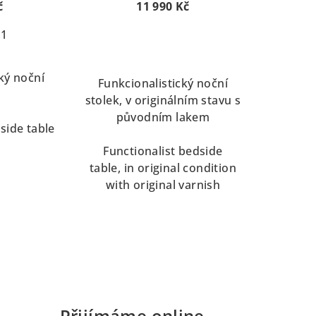
able
night stand, H. Gottwald
č
11 990 Kč
 1
ký noční
Funkcionalistický noční
stolek, v originálním stavu s
původním lakem
side table
Functionalist bedside
table, in original condition
with original varnish
Přijímáme online