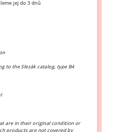
šleme jej do 3 dnů
ion
g to the Slezák catalog, type B4
l
at are in their original condition or
uch products are not covered by