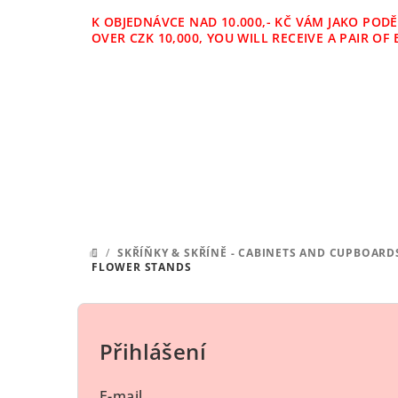
Přejít
K OBJEDNÁVCE NAD 10.000,- KČ VÁM JAKO POD
na
OVER CZK 10,000, YOU WILL RECEIVE A PAIR 
obsah
/
SKŘÍŇKY & SKŘÍNĚ - CABINETS AND CUPBOARD
DOMŮ
FLOWER STANDS
P
o
Přihlášení
s
E-mail