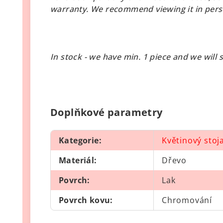
warranty. We recommend viewing it in pers
In stock - we have min. 1 piece and we will s
Doplňkové parametry
Kategorie
:
Květinový stoj
Materiál
:
Dřevo
Povrch
:
Lak
Povrch kovu
:
Chromování