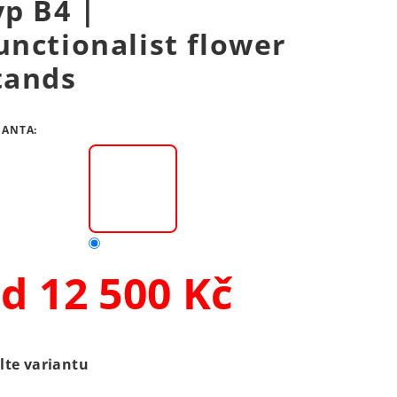
yp B4 |
unctionalist flower
tands
IANTA:
od
12 500 Kč
rná
a:
lte variantu